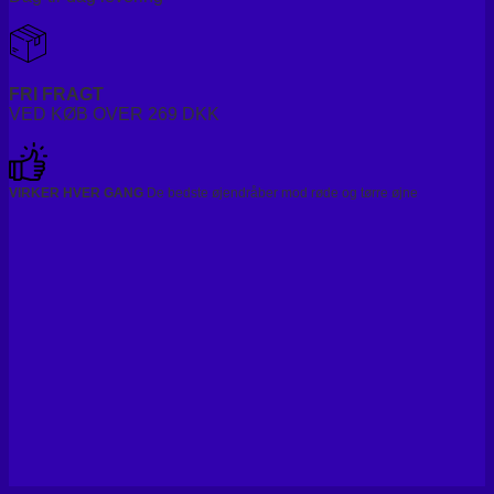
FRI FRAGT
VED KØB OVER 269 DKK
VIRKER HVER GANG
De bedste øjendråber mod røde og tørre øjne