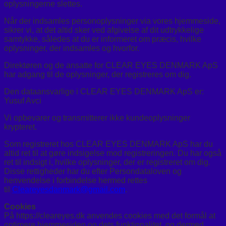
oplysningerne slettes.
Når der indsamles personoplysninger via vores hjemmeside,
sikrer vi, at det altid sker ved afgivelse af dit udtrykkelige
samtykke, således at du er informeret om præcis, hvilke
oplysninger, der indsamles og hvorfor.
Direktøren og de ansatte for CLEAR EYES DENMARK ApS
har adgang til de oplysninger, der registreres om dig.
Den dataansvarlige i CLEAR EYES DENMARK ApS er:
Yusuf Avci
Vi opbevarer og transmitterer ikke kundeoplysninger
krypteret.
Som registreret hos CLEAR EYES DENMARK ApS har du
altid ret til at gøre indsigelse mod registreringen. Du har også
ret til indsigt i, hvilke oplysninger, der er registreret om dig.
Disse rettigheder har du efter Persondataloven og
henvendelse i forbindelse hermed rettes
til
Cleareyesdanmark@gmail.com
.
Cookies
På https://cleareyes.dk anvendes cookies med det formål at
optimere hjemmesiden og dets funktionalitet, og dermed