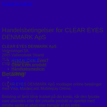
Fortsæt til indhold
Handelsbetingelser for CLEAR EYES
DENMARK ApS
CLEAR EYES DENMARK ApS
Vejlesvinget 5A
2665 Vallensbæk Strand
TLF:
+45 53 53 30 98
Hvad er Clear Eyes?
CVR: 41925795
Clear Eyes produkt
Håndkøbsmedicin
Betaling
Kontakt
Log ind
CLEAR EYES DENMARK ApS modtager online betalinger
kr.
0,00
med Visa, Mastercard, Mobilepay Online.
Betaling vil først blive trukket på din konto, når den fysiske
vare afsendes eller det virtuelle produkt er oprettet med
mindre andet er aftalt eller fremgår af din ordre.