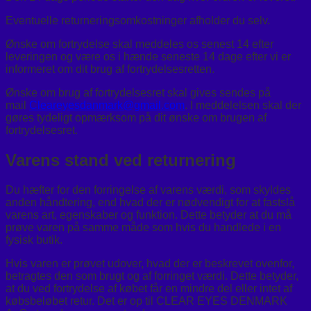
Eventuelle returneringsomkostninger afholder du selv.
Ønske om fortrydelse skal meddeles os senest 14 efter
leveringen og være os i hænde seneste 14 dage efter vi er
informeret om dit brug af fortrydelsesretten.
Ønske om brug af fortrydelsesret skal gives sendes på
mail
Cleareyesdanmark@gmail.com
. I meddelelsen skal der
gøres tydeligt opmærksom på dit ønske om brugen af
fortrydelsesret.
Varens stand ved returnering
Du hæfter for den forringelse af varens værdi, som skyldes
anden håndtering, end hvad der er nødvendigt for at fastslå
varens art, egenskaber og funktion. Dette betyder at du må
prøve varen på samme måde som hvis du handlede i en
fysisk butik.
Hvis varen er prøvet udover, hvad der er beskrevet ovenfor,
betragtes den som brugt og af forringet værdi. Dette betyder,
at du ved fortrydelse af købet får en mindre del eller intet af
købsbeløbet retur. Det er op til CLEAR EYES DENMARK