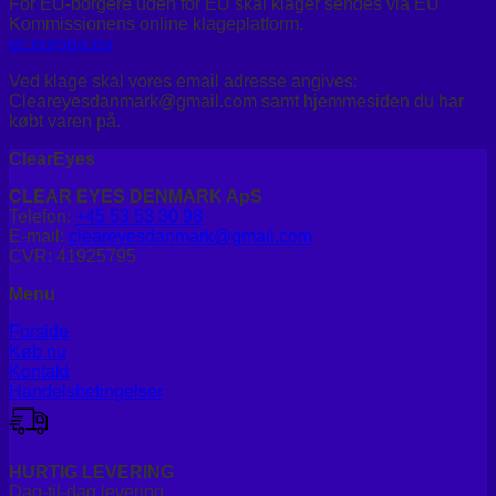
For EU-borgere uden for EU skal klager sendes via EU
Kommissionens online klageplatform.
ec.europa.eu
Ved klage skal vores email adresse angives:
Cleareyesdanmark@gmail.com samt hjemmesiden du har
købt varen på.
ClearEyes
CLEAR EYES DENMARK ApS
Telefon:
+45 53 53 30 98
E-mail:
cleareyesdanmark@gmail.com
CVR: 41925795
Menu
Forside
Køb nu
Kontakt
Handelsbetingelser
HURTIG LEVERING
Dag-til-dag levering