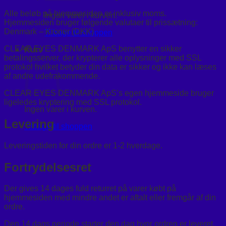
Alle beløb på hjemmesiden er inklusiv moms.
Ingen varer i kurven.
Hjemmesiden bruger følgende valutaer til prissætning:
Denmark – Kroner (DKK)
Tilbage til shoppen
CLEAR EYES DENMARK ApS benytter en sikker
Kurv
betalingsserver, der krypterer alle oplysninger med SSL
protokol hvilket betyder din data er sikker og ikke kan læses
af andre udefrakommende.
CLEAR EYES DENMARK ApS’s egen hjemmeside bruger
ligeledes kryptering med SSL protokol.
Ingen varer i kurven.
Levering
Tilbage til shoppen
Leveringstiden for din ordre er 1-2 hverdage.
Fortrydelsesret
Der gives 14 dages fuld returret på varer købt på
hjemmesiden med mindre andet er aftalt eller fremgår af din
ordre.
Den 14 dags periode starter den dag hvor ordren er leveret.